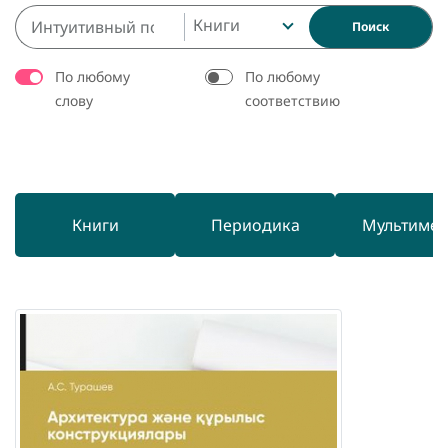
Книги
Поиск
По любому
По любому
слову
соответствию
Книги
Периодика
Мультиме