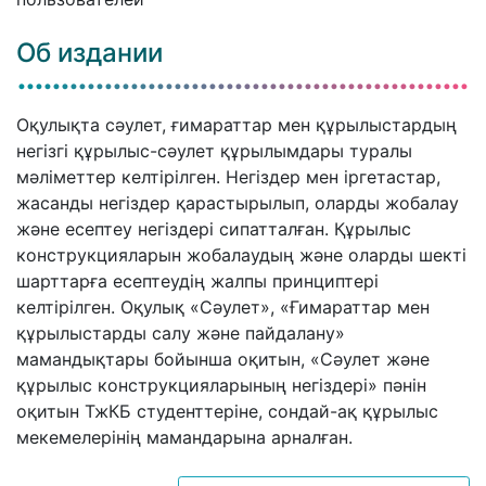
Об издании
Оқулықта сәулет, ғимараттар мен құрылыстардың
негізгі құрылыс-сәулет құрылымдары туралы
мәліметтер келтірілген. Негіздер мен іргетастар,
жасанды негіздер қарастырылып, оларды жобалау
және есептеу негіздері сипатталған. Құрылыс
конструкцияларын жобалаудың және оларды шекті
шарттарға есептеудің жалпы принциптері
келтірілген. Оқулық «Сәулет», «Ғимараттар мен
құрылыстарды салу және пайдалану»
мамандықтары бойынша оқитын, «Сәулет және
құрылыс конструкцияларының негіздері» пәнін
оқитын ТжКБ студенттеріне, сондай-ақ құрылыс
мекемелерінің мамандарына арналған.