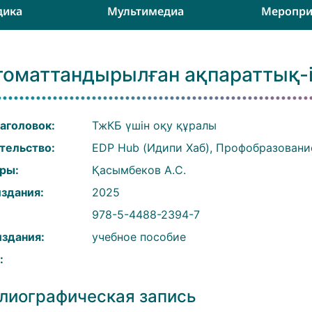
дика
Мультимедиа
Меропри
томаттандырылған ақпараттық-і
аголовок:
ТжКБ үшін оқу құралы
тельство:
EDP Hub (Идипи Хаб), Профобразовани
ры:
Қасымбеков А.С.
издания:
2025
:
978-5-4488-2394-7
издания:
учебное пособие
:
лиографическая запись