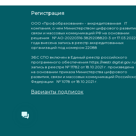
Регистрация
ООО «Профобразование» - аккредитованная IT
компания, о чем Министерством цифрового развити
связи и массовых коммуникаций РФ на основании
решения № АО-20220316-3829208820-3 от 17.03.2022
года внесена запись в реестр аккредитованных
организаций под номером 22088
ЭБС СПО включен в Единый реестр российского
программного обеспечения https://reestr.digital.gov.ru
запись в реестре № 11782 от 18.10.2021 г. произведен
на основании приказа Министерства цифрового
развития, связи и массовых коммуникаций Российск
Федерации № 1078 от 18.10.2021 г.
Варианты подписок