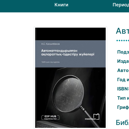
Книги
Перио
Ав
Подз
Изда
Авто
Год 
ISBN
Тип 
Гриф
Биб