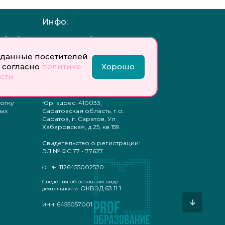
Инфо:
 обработку
Учредитель: Общество с
ых
ограниченной
ответственностью
данные посетителей
«Профобразование»
 согласно
политике
Хорошо
сти
ти
Главный редактор: Богатырева
те
Е. А.
ых
отку
Юр. адрес: 410033,
ых
Саратовская область, г.о.
Саратов, г. Саратов, Ул
Хабаровская, д.25, кв 159
Свидетельство о регистрации:
ЭЛ № ФС 77 - 77627
1126455002520
ОГРН:
Сведения об основном виде
ОКВЭД 63.11.1
деятельности:
↓
6455057001
ИНН: