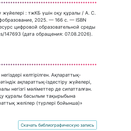
жүйелері : тжКБ үшін оқу құралы / А. С.
фобразование, 2025. — 166 c. — ISBN
ресурс цифровой образовательной среды
ks/147693 (дата обращения: 07.08.2026).
негіздері келтірілген. Ақпараттық-
тіндік ақпараттық-іздестіру жүйелері,
алы негізгі мәліметтер де сипатталған.
Оқу құралы басылым тақырыбына
аттық желілер (түрлері бойынша)»
Скачать библиографическую запись