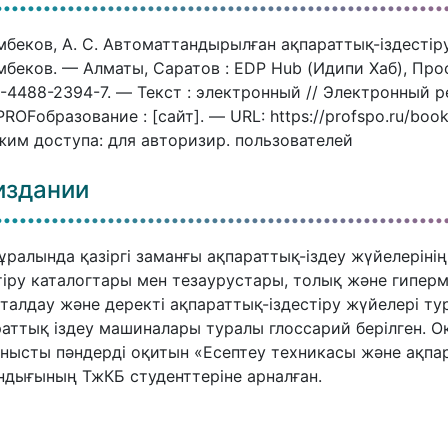
беков, А. С. Автоматтандырылған ақпараттық-іздестіру 
беков. — Алматы, Саратов : EDP Hub (Идипи Хаб), Про
-4488-2394-7. — Текст : электронный // Электронный 
ROFобразование : [сайт]. — URL: https://profspo.ru/boo
им доступа: для авторизир. пользователей
издании
ұралында қазіргі заманғы ақпараттық-іздеу жүйелерінің 
тіру каталогтары мен тезаурустары, толық және гипермә
талдау және деректі ақпараттық-іздестіру жүйелері тур
аттық іздеу машиналары туралы глоссарий берілген. 
нысты пәндерді оқитын «Есептеу техникасы және ақпар
дығының ТжКБ студенттеріне арналған.