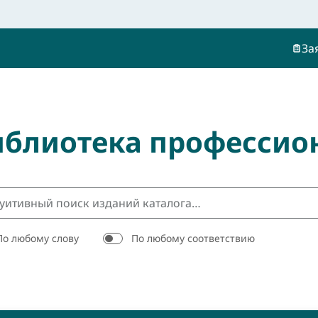
За
иблиотека профессио
По любому слову
По любому соответствию