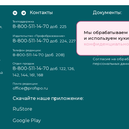
Контакты
Документы:
Техподдержка
Отзыв согласия на
8-800-511-14-70
доб. 225
я,
персональных данн
Пользовательское
Мы обрабатываем 
соглашение
Издательство «Профобразование»
и используем куки
8-800-511-14-70
Политика
доб. 224, 227
конфиденциально
конфиденциальнос
Положение о защи
Телефон редакции:
персональных данн
8-800-511-14-70
(доб. 208)
,
Согласие на обраб
а
персональных данн
Отдел продаж
8-800-511-14-70
доб. 122, 126,
ой
142, 144, 161, 168
Почта редакции:
office@profspo.ru
Скачайте наше приложение:
RuStore
Google Play