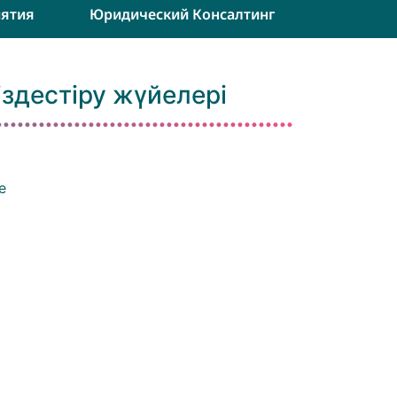
ятия
Юридический Консалтинг
здестіру жүйелері
е