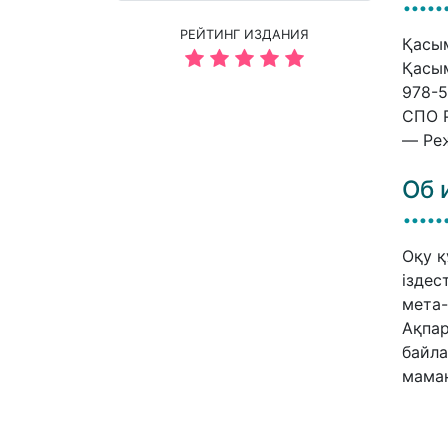
РЕЙТИНГ ИЗДАНИЯ
Қасым
Қасым
978-5
СПО P
— Реж
Об 
Оқу қ
іздес
мета-
Ақпар
байла
маман