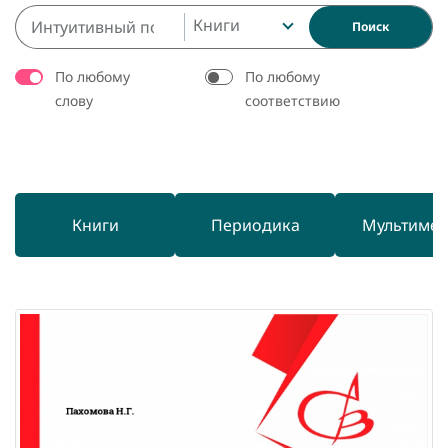
Книги
Поиск
По любому
По любому
слову
соответствию
Книги
Периодика
Мультиме