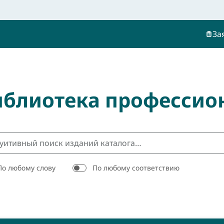
За
иблиотека профессио
По любому слову
По любому соответствию