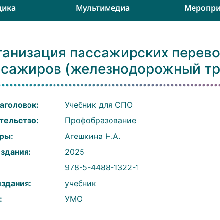
дика
Мультимедиа
Меропри
ганизация пассажирских перево
ссажиров (железнодорожный тр
аголовок:
Учебник для СПО
тельство:
Профобразование
ры:
Агешкина Н.А.
издания:
2025
:
978-5-4488-1322-1
издания:
учебник
:
УМО