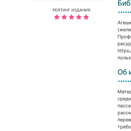
Биб
РЕЙТИНГ ИЗДАНИЯ
Агешк
(желе
Профо
ресур
https
польз
Об 
Матер
средн
пасса
рассм
перев
требо