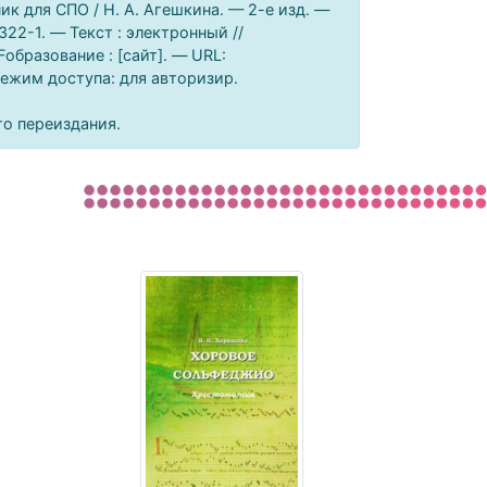
к для СПО / Н. А. Агешкина. — 2-е изд. —
22-1. — Текст : электронный //
бразование : [сайт]. — URL:
 Режим доступа: для авторизир.
го переиздания.