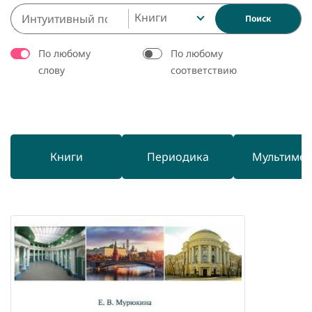
Книги
Поиск
По любому
По любому
слову
соответствию
Книги
Периодика
Мультиме