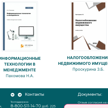
НАЛОГООБЛОЖЕНИ
ИНФОРМАЦИОННЫЕ
НЕДВИЖИМОГО ИМУЩЕ
ТЕХНОЛОГИИ В
Проскурина З.Б.
МЕНЕДЖМЕНТЕ
Пахомова Н.А.
Контакты
Документы:
Техподдержка
Отзыв согласия на
8-800-511-14-70
доб. 225
я,
персональных данн