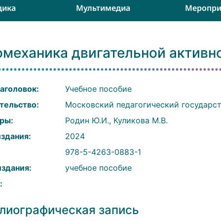
дика
Мультимедиа
Меропри
омеханика двигательной активн
аголовок:
Учебное пособие
тельство:
Московский педагогический государс
ры:
Родин Ю.И., Куликова М.В.
издания:
2024
:
978-5-4263-0883-1
издания:
учебное пособие
:
лиографическая запись