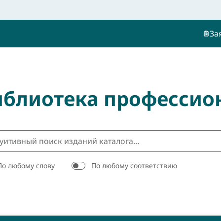
За
иблиотека профессио
По любому слову
По любому соответствию