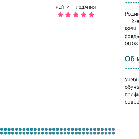
РЕЙТИНГ ИЗДАНИЯ
Родин
— 2-е
ISBN 
среды
06.08
Об 
Учебн
обуча
профи
совре