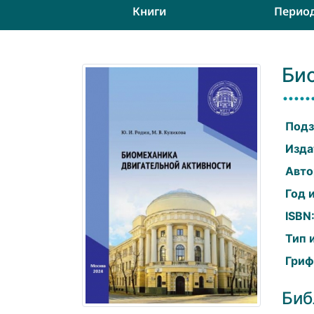
Книги
Перио
Би
Подз
Изда
Авто
Год 
ISBN
Тип 
Гриф
Биб