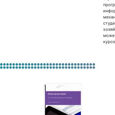
прогр
инфор
механ
студе
хозяй
может
курсо