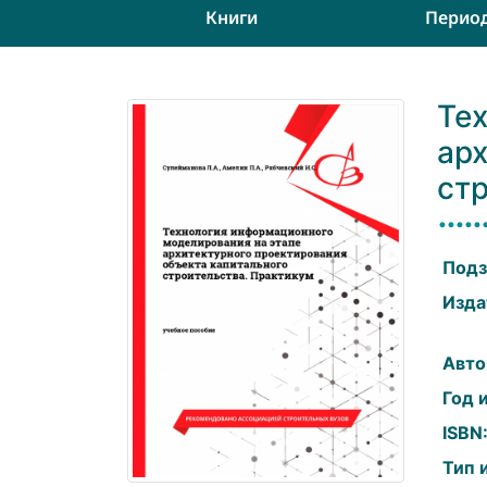
Книги
Перио
Те
ар
ст
Подз
Изда
Авто
Год 
ISBN
Тип 