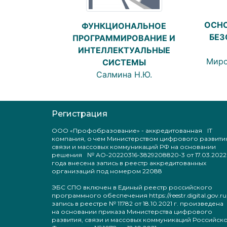
ОСН
ФУНКЦИОНАЛЬНОЕ
БЕЗ
ПРОГРАММИРОВАНИЕ И
ИНТЕЛЛЕКТУАЛЬНЫЕ
Миро
СИСТЕМЫ
Салмина Н.Ю.
Регистрация
ООО «Профобразование» - аккредитованная IT
компания, о чем Министерством цифрового развити
связи и массовых коммуникаций РФ на основании
решения № АО-20220316-3829208820-3 от 17.03.2022
года внесена запись в реестр аккредитованных
организаций под номером 22088
ЭБС СПО включен в Единый реестр российского
программного обеспечения https://reestr.digital.gov.ru
запись в реестре № 11782 от 18.10.2021 г. произведен
на основании приказа Министерства цифрового
развития, связи и массовых коммуникаций Российск