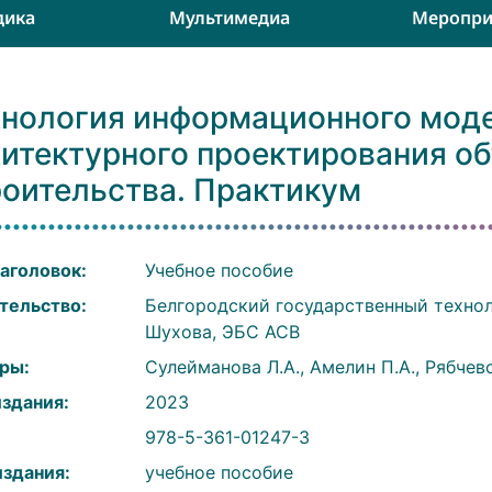
дика
Мультимедиа
Меропри
хнология информационного моде
хитектурного проектирования об
роительства. Практикум
аголовок:
Учебное пособие
тельство:
Белгородский государственный техноло
Шухова, ЭБС АСВ
ры:
Сулейманова Л.А., Амелин П.А., Рябчев
издания:
2023
:
978-5-361-01247-3
издания:
учебное пособие