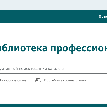
За
иблиотека профессио
По любому слову
По любому соответствию