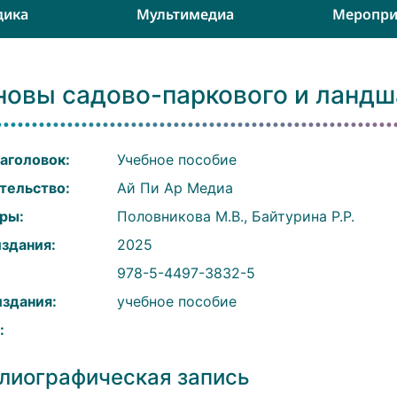
дика
Мультимедиа
Меропри
новы садово-паркового и ландш
аголовок:
Учебное пособие
тельство:
Ай Пи Ар Медиа
ры:
Половникова М.В., Байтурина Р.Р.
издания:
2025
:
978-5-4497-3832-5
издания:
учебное пособие
:
лиографическая запись