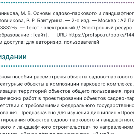
никова, М. В. Основы садово-паркового и ландшафтного
ловникова, Р. Р. Байтурина. — 2-е изд. — Москва : Ай П
3832-5. — Текст : электронный // Электронный ресур
бразование : [сайт]. — URL: https://profspo.ru/books/1
 доступа: для авторизир. пользователей
издании
бном пособии рассмотрены объекты садово-паркового 
ектурные объекты в композиции паркового комплекса
изации территорий объектов общего пользования, при
зических работ в проектировании объектов садово-па
етствии с требованиями Федерального государственно
ования. Предназначено для изучения дисциплин «Прое
тирования объектов садово-паркового и ландшафтного
вого и ландшафтного строительства» по направлениям