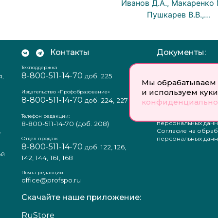
Иванов Д.А., Макаренко 
Пушкарев В.В.,…
Контакты
Документы:
Техподдержка
Отзыв согласия на
8-800-511-14-70
доб. 225
я,
персональных данн
Мы обрабатываем 
Пользовательское
и используем куки
соглашение
Издательство «Профобразование»
8-800-511-14-70
Политика
доб. 224, 227
конфиденциально
конфиденциальнос
Положение о защи
Телефон редакции:
персональных данн
8-800-511-14-70
(доб. 208)
,
Согласие на обраб
а
персональных данн
Отдел продаж
8-800-511-14-70
доб. 122, 126,
ой
142, 144, 161, 168
Почта редакции:
office@profspo.ru
Скачайте наше приложение:
RuStore