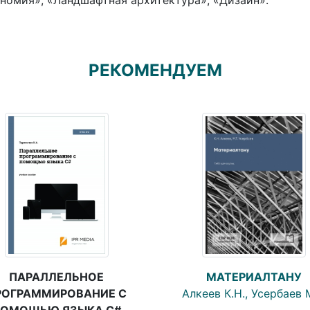
номия», «Ландшафтная архитектура», «Дизайн».
РЕКОМЕНДУЕМ
МАТЕРИАЛТАНУ
ПАРАЛЛЕЛЬНОЕ
Алкеев К.Н., Усербаев М
РОГРАММИРОВАНИЕ С
ОМОЩЬЮ ЯЗЫКА C#