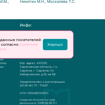
М.М.,
Никитин М.Н., Москалева Т.С.
Инфо:
 обработку
Учредитель: Общество с
ых
ограниченной
данные посетителей
ответственностью
 согласно
политике
Хорошо
«Профобразование»
сти
ти
Главный редактор: Богатырева
те
Е. А.
ых
отку
Юр. адрес: 410033,
ых
Саратовская область, г.о.
Саратов, г. Саратов, Ул
Хабаровская, д.25, кв 159
Свидетельство о регистрации:
ЭЛ № ФС 77 - 77627
1126455002520
ОГРН:
Сведения об основном виде
ОКВЭД 63.11.1
деятельности: