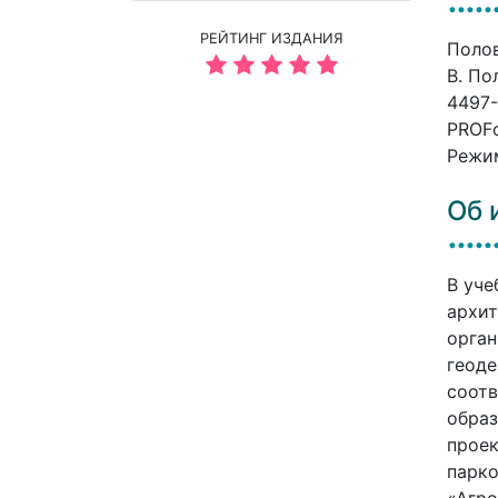
РЕЙТИНГ ИЗДАНИЯ
Полов
В. По
4497-
PROFо
Режим
Об 
В уче
архит
орган
геоде
соотв
образ
проек
парко