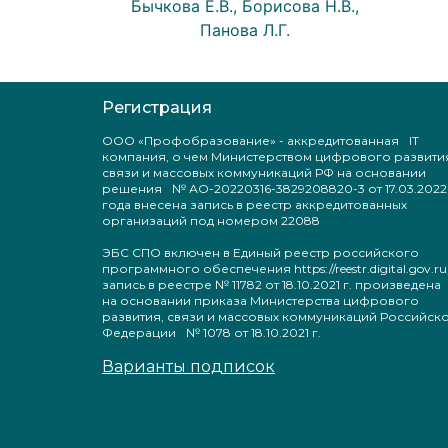
Бычкова Е.В., Борисова Н.В.,
Панова Л.Г.
Регистрация
ООО «Профобразование» - аккредитованная IT
компания, о чем Министерством цифрового развити
связи и массовых коммуникаций РФ на основании
решения № АО-20220316-3829208820-3 от 17.03.2022
года внесена запись в реестр аккредитованных
организаций под номером 22088
ЭБС СПО включен в Единый реестр российского
программного обеспечения https://reestr.digital.gov.ru
запись в реестре № 11782 от 18.10.2021 г. произведен
на основании приказа Министерства цифрового
развития, связи и массовых коммуникаций Российск
Федерации № 1078 от 18.10.2021 г.
Варианты подписок