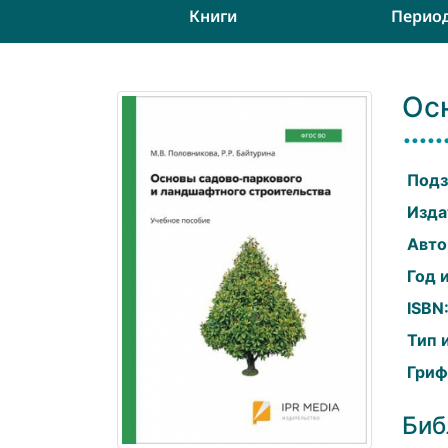
Книги
Перио
Ос
Подз
Изда
Авто
Год 
ISBN
Тип 
Гриф
Биб