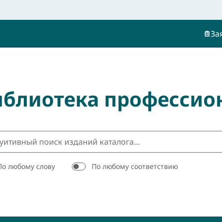
За
иблиотека профессио
По любому слову
По любому соответствию