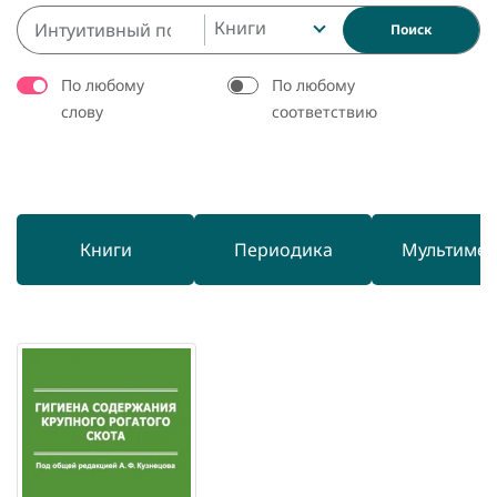
Книги
Поиск
По любому
По любому
слову
соответствию
Книги
Периодика
Мультиме