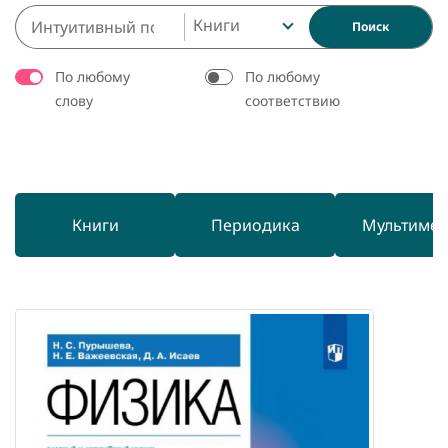
Книги
Поиск
По любому
По любому
слову
соответствию
Книги
Периодика
Мультиме