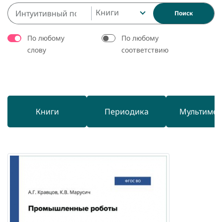
Книги
Поиск
По любому
По любому
слову
соответствию
Книги
Периодика
Мультиме