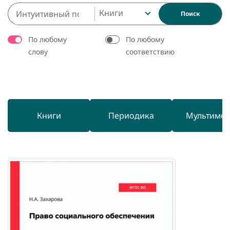
Книги
Поиск
По любому
По любому
слову
соответствию
Книги
Периодика
Мультиме