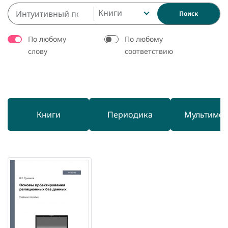
Книги
Поиск
По любому
По любому
слову
соответствию
Книги
Периодика
Мультиме