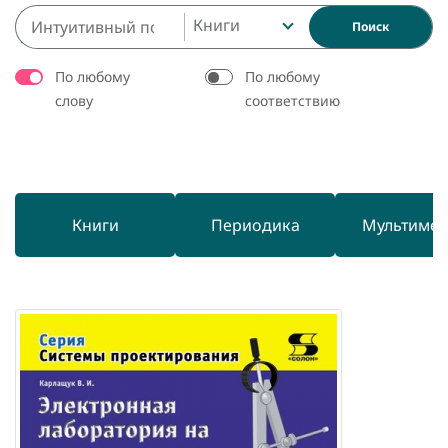
Книги
Поиск
По любому
По любому
слову
соответствию
Книги
Периодика
Мультиме