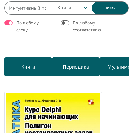
Книги
Поиск
По любому
По любому
слову
соответствию
Книги
Периодика
Мультиме