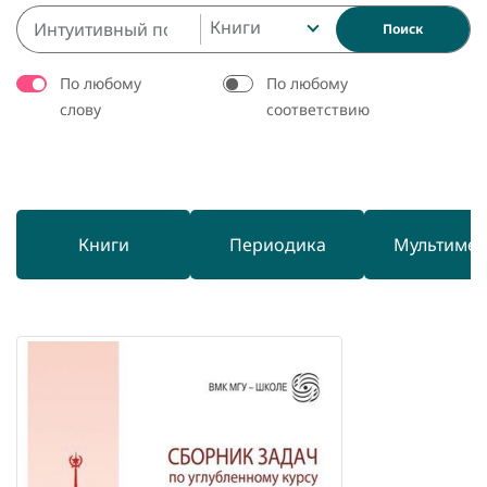
Книги
Поиск
По любому
По любому
слову
соответствию
Книги
Периодика
Мультиме