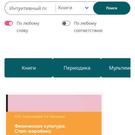
Книги
Поиск
По любому
По любому
слову
соответствию
Книги
Периодика
Мультиме