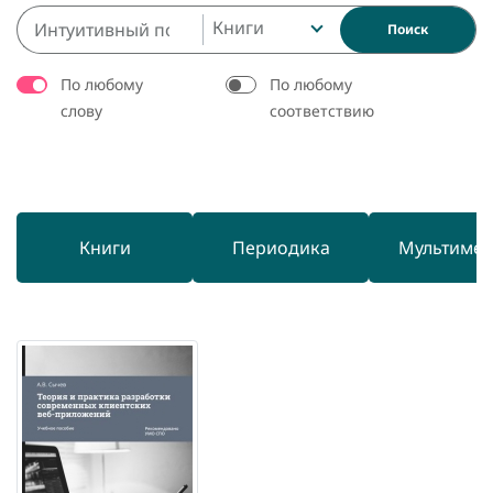
Книги
Поиск
По любому
По любому
слову
соответствию
Книги
Периодика
Мультиме