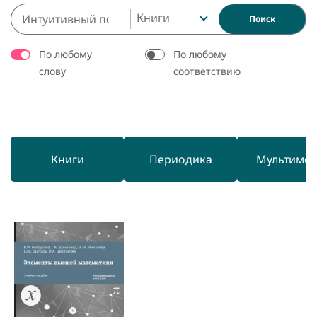
Книги
Поиск
По любому
По любому
слову
соответствию
Книги
Периодика
Мультиме