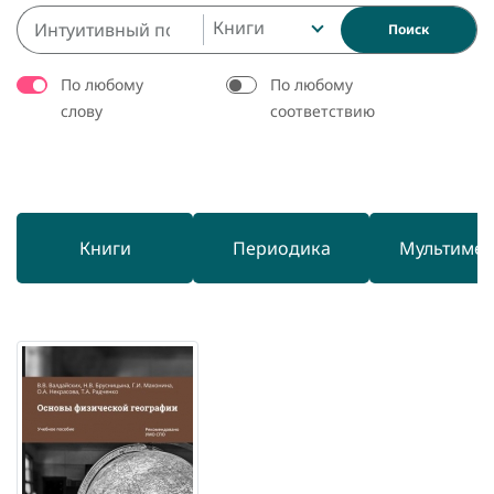
Книги
Поиск
По любому
По любому
слову
соответствию
Книги
Периодика
Мультиме