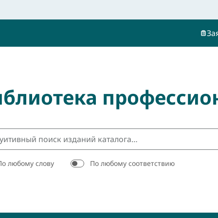
За
иблиотека профессио
По любому слову
По любому соответствию