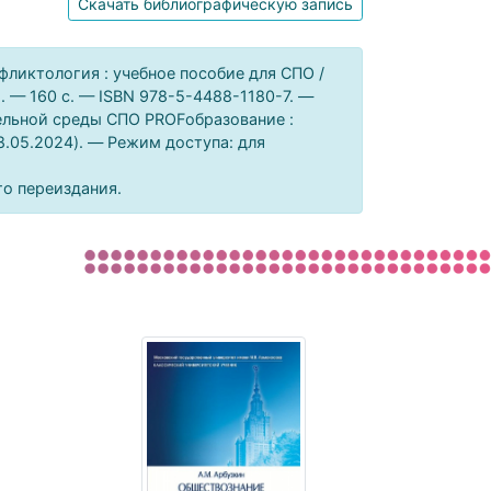
Скачать библиографическую запись
фликтология : учебное пособие для СПО /
1. — 160 c. — ISBN 978-5-4488-1180-7. —
ельной среды СПО PROFобразование :
08.05.2024). — Режим доступа: для
го переиздания.