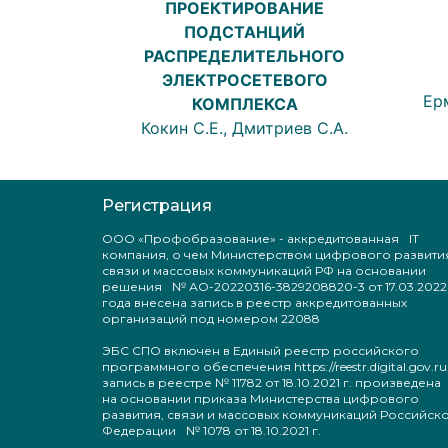
ПРОЕКТИРОВАНИЕ
ПОДСТАНЦИЙ
РАСПРЕДЕЛИТЕЛЬНОГО
ЭЛЕКТРОСЕТЕВОГО
Ерм
КОМПЛЕКСА
Кокин С.Е., Дмитриев С.А.
Регистрация
ООО «Профобразование» - аккредитованная IT
компания, о чем Министерством цифрового развити
связи и массовых коммуникаций РФ на основании
решения № АО-20220316-3829208820-3 от 17.03.2022
года внесена запись в реестр аккредитованных
организаций под номером 22088
ЭБС СПО включен в Единый реестр российского
программного обеспечения https://reestr.digital.gov.ru
запись в реестре № 11782 от 18.10.2021 г. произведен
на основании приказа Министерства цифрового
развития, связи и массовых коммуникаций Российск
Федерации № 1078 от 18.10.2021 г.