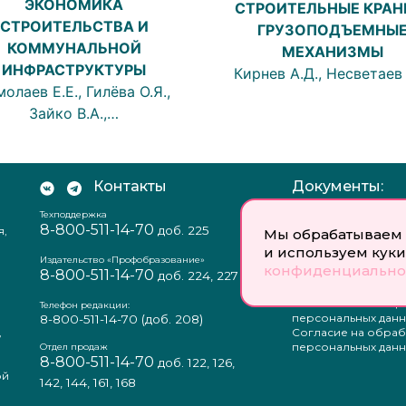
ЭКОНОМИКА
СТРОИТЕЛЬНЫЕ КРАН
СТРОИТЕЛЬСТВА И
ГРУЗОПОДЪЕМНЫ
КОММУНАЛЬНОЙ
МЕХАНИЗМЫ
ИНФРАСТРУКТУРЫ
Кирнев А.Д., Несветаев 
олаев Е.Е., Гилёва О.Я.,
Зайко В.А.,…
Контакты
Документы:
Техподдержка
Отзыв согласия на
8-800-511-14-70
доб. 225
я,
персональных данн
Мы обрабатываем 
Пользовательское
и используем куки
соглашение
Издательство «Профобразование»
конфиденциально
8-800-511-14-70
Политика
доб. 224, 227
конфиденциальнос
Положение о защи
Телефон редакции:
персональных данн
8-800-511-14-70
(доб. 208)
,
Согласие на обраб
а
персональных данн
Отдел продаж
8-800-511-14-70
доб. 122, 126,
ой
142, 144, 161, 168