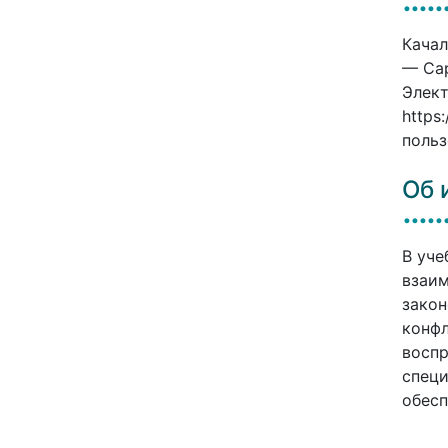
Качал
— Сар
Элект
https
польз
Об 
В уче
взаим
закон
конфл
воспр
специ
обесп