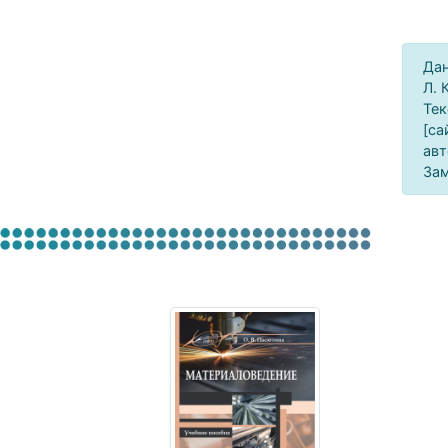
Дан
Л. 
Тек
[са
авт
Зам