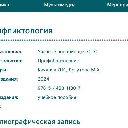
дика
Мультимедиа
Меропри
нфликтология
аголовок:
Учебное пособие для СПО
тельство:
Профобразование
ры:
Качалов Л.К., Логутова М.А.
издания:
2024
:
978-5-4488-1180-7
издания:
учебное пособие
:
лиографическая запись