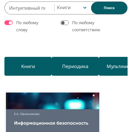
Книги
Поиск
По любому
По любому
слову
соответствию
Книги
Периодика
Мультиме