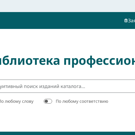
За
иблиотека профессио
По любому слову
По любому соответствию