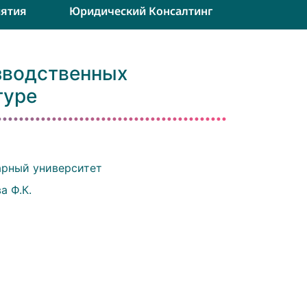
ятия
Юридический Консалтинг
зводственных
туре
арный университет
а Ф.К.