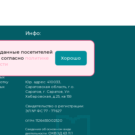
Инфо:
 обработку
Учредитель: Общество с
ых
ограниченной
данные посетителей
ответственностью
 согласно
политике
Хорошо
«Профобразование»
сти
ти
Главный редактор: Богатырева
те
Е. А.
ых
отку
Юр. адрес: 410033,
ых
Саратовская область, г.о.
Саратов, г. Саратов, Ул
Хабаровская, д.25, кв 159
Свидетельство о регистрации:
ЭЛ № ФС 77 - 77627
1126455002520
ОГРН:
Сведения об основном виде
ОКВЭД 63.11.1
деятельности: