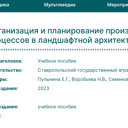
дика
Мультимедиа
Меропри
ганизация и планирование прои
оцессов в ландшафтной архитек
аголовок:
Учебное пособие
тельство:
Ставропольский государственный агр
ры:
Пупынина Е.Г., Воробьева Н.В., Семенов
издания:
2023
:
издания:
учебное пособие
: