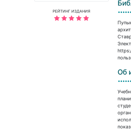
Биб
РЕЙТИНГ ИЗДАНИЯ
Пупын
архит
Ставр
Элект
https
польз
Об 
Учебн
плани
студе
орган
испол
показ