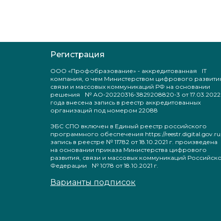
Регистрация
ООО «Профобразование» - аккредитованная IT
компания, о чем Министерством цифрового развити
связи и массовых коммуникаций РФ на основании
решения № АО-20220316-3829208820-3 от 17.03.2022
года внесена запись в реестр аккредитованных
организаций под номером 22088
ЭБС СПО включен в Единый реестр российского
программного обеспечения https://reestr.digital.gov.ru
запись в реестре № 11782 от 18.10.2021 г. произведен
на основании приказа Министерства цифрового
развития, связи и массовых коммуникаций Российск
Федерации № 1078 от 18.10.2021 г.
Варианты подписок