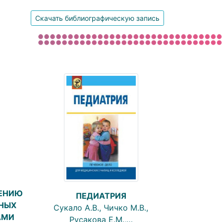
Скачать библиографическую запись
ДЕНИЮ
ПЕДИАТРИЯ
НЫХ
Сукало А.В., Чичко М.В.,
АМИ
Русакова Е.М.,…