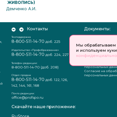
ЖИВОПИСЬ)
Демченко А.И.
Контакты
Документы:
Техподдержка
Отзыв согласия на
8-800-511-14-70
доб. 225
я,
персональных данн
Мы обрабатываем 
Пользовательское
и используем куки
соглашение
Издательство «Профобразование»
8-800-511-14-70
Политика
доб. 224, 227
конфиденциально
конфиденциальнос
Положение о защи
Телефон редакции:
персональных данн
8-800-511-14-70
(доб. 208)
,
Согласие на обраб
а
персональных данн
Отдел продаж
8-800-511-14-70
доб. 122, 126,
ой
142, 144, 161, 168
Почта редакции:
office@profspo.ru
Скачайте наше приложение:
RuStore