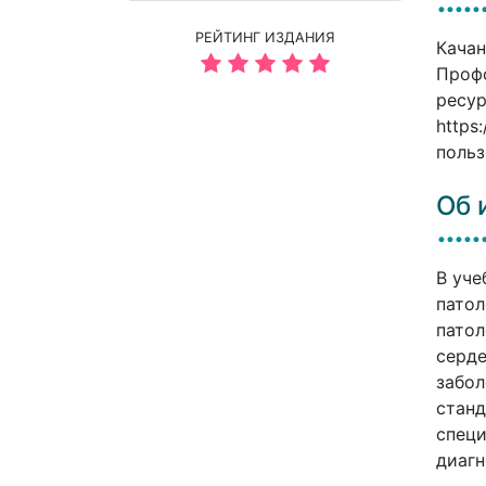
РЕЙТИНГ ИЗДАНИЯ
Качан
Профо
ресур
https
польз
Об 
В уче
патол
патол
серде
забол
станд
специ
диагн