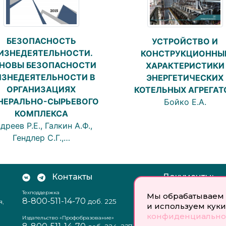
БЕЗОПАСНОСТЬ
УСТРОЙСТВО И
ИЗНЕДЕЯТЕЛЬНОСТИ.
КОНСТРУКЦИОННЫ
НОВЫ БЕЗОПАСНОСТИ
ХАРАКТЕРИСТИКИ
ЗНЕДЕЯТЕЛЬНОСТИ В
ЭНЕРГЕТИЧЕСКИХ
ОРГАНИЗАЦИЯХ
КОТЕЛЬНЫХ АГРЕГАТ
НЕРАЛЬНО-СЫРЬЕВОГО
Бойко Е.А.
КОМПЛЕКСА
дреев Р.Е., Галкин А.Ф.,
Гендлер С.Г.,…
Контакты
Документы:
Техподдержка
Отзыв согласия на
Мы обрабатываем 
8-800-511-14-70
доб. 225
я,
персональных данн
и используем куки
Пользовательское
конфиденциально
соглашение
Издательство «Профобразование»
Политика