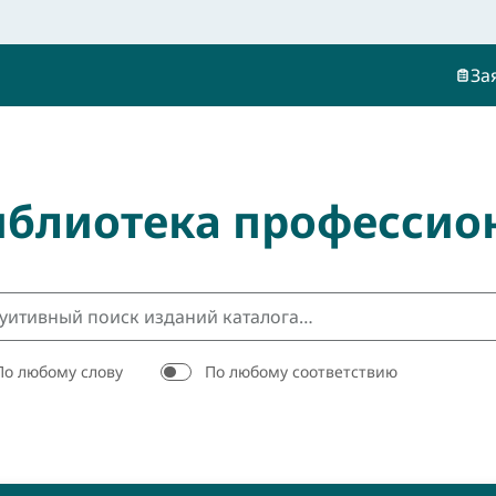
За
иблиотека профессио
По любому слову
По любому соответствию