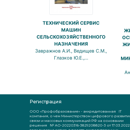
ТЕХНИЧЕСКИЙ СЕРВИС
МАШИН
Ж
СЕЛЬСКОХОЗЯЙСТВЕННОГО
ОС
НАЗНАЧЕНИЯ
ЖИ
Завражнов А.И., Ведищев С.М.,
Глазков Ю.Е.,…
МИ
Ан
Регистрация
ООО «Профобразование» - аккредитованная IT
компания, о чем Министерством цифрового развити
связи и массовых коммуникаций РФ на основании
решения № АО-20220316-3829208820-3 от 17.03.2022
года внесена запись в реестр аккредитованных