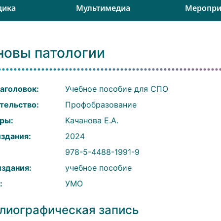
дика
Мультимедиа
Меропри
новы патологии
аголовок:
Учебное пособие для СПО
тельство:
Профобразование
ры:
Качанова Е.А.
издания:
2024
:
978-5-4488-1991-9
издания:
учебное пособие
:
УМО
лиографическая запись