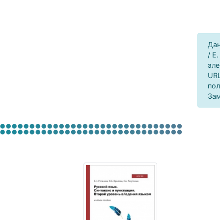
Дан
/ Е
эле
URL
пол
Зам