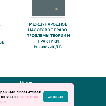
МЕЖДУНАРОДНОЕ
Е
НАЛОГОВОЕ ПРАВО.
ПРОБЛЕМЫ ТЕОРИИ И
ПРАКТИКИ
ОВ
Виннипкий Д.В.
Инфо:
 обработку
Учредитель: Общество с
данные посетителей
ых
ограниченной
 согласно
политике
Хорошо
ответственностью
сти
«Профобразование»