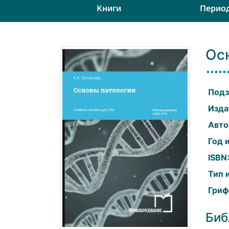
Книги
Перио
Ос
Подз
Изда
Авто
Год 
ISBN
Тип 
Гриф
Биб