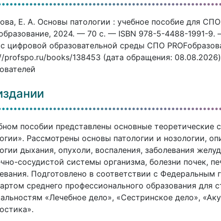
ова, Е. А. Основы патологии : учебное пособие для СПО 
бразование, 2024. — 70 c. — ISBN 978-5-4488-1991-9. 
с цифровой образовательной среды СПО PROFобразован
://profspo.ru/books/138453 (дата обращения: 08.08.202
ователей
издании
бном пособии представлены основные теоретические 
огии». Рассмотрены основы патологии и нозологии, о
огии дыхания, опухоли, воспаления, заболевания желу
чно-сосудистой системы организма, болезни почек, п
евания. Подготовлено в соответствии с Федеральным
артом среднего профессионального образования для с
альностям «Лечебное дело», «Сестринское дело», «Ак
остика».