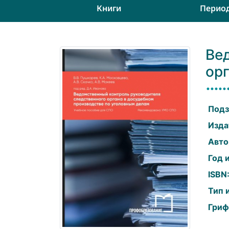
Книги
Перио
Ве
ор
Подз
Изда
Авто
Год 
ISBN
Тип 
Гриф