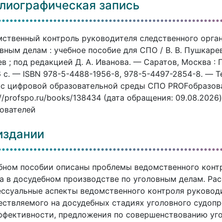
лиографическая запись
ственный контроль руководителя следственного орган
вным делам : учебное пособие для СПО / В. В. Пушкарев, 
в ; под редакцией Д. А. Иванова. — Саратов, Москва :
 c. — ISBN 978-5-4488-1956-8, 978-5-4497-2854-8. — Т
с цифровой образовательной среды СПО PROFобразован
://profspo.ru/books/138434 (дата обращения: 09.08.202
ователей
издании
бном пособии описаны проблемы ведомственного конт
а в досудебном производстве по уголовным делам. Ра
ссуальные аспекты ведомственного контроля руководи
ствляемого на досудебных стадиях уголовного судоп
ффективности, предложения по совершенствованию уго