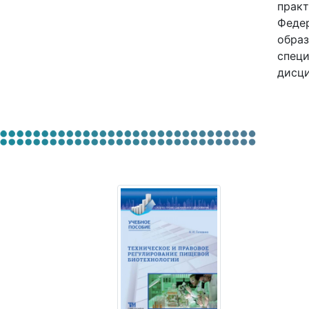
практ
Федер
образ
специ
дисци