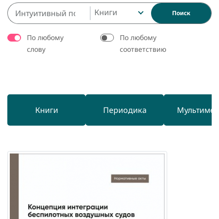
Книги
Поиск
По любому
По любому
слову
соответствию
Книги
Периодика
Мультиме