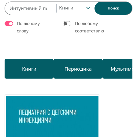
Книги
Поиск
По любому
По любому
слову
соответствию
Книги
Периодика
Мультиме