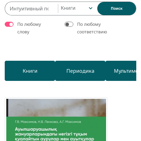
Книги
Поиск
По любому
По любому
слову
соответствию
Книги
Периодика
Мультиме