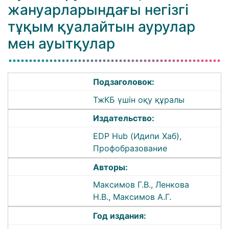
жануарларындағы негізгі
тұқым қуалайтын аурулар
мен ауытқулар
Подзаголовок:
ТжКБ үшін оқу құралы
Издательство:
EDP Hub (Идипи Хаб),
Профобразование
Авторы:
Максимов Г.В., Ленкова
Н.В., Максимов А.Г.
Год издания: