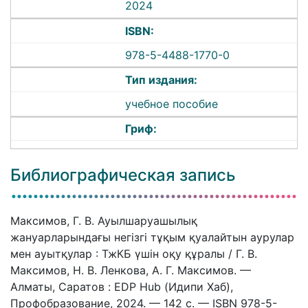
2024
ISBN:
978-5-4488-1770-0
Тип издания:
учебное пособие
Гриф:
Библиографическая запись
Максимов, Г. В. Ауылшаруашылық
жануарларындағы негізгі тұқым қуалайтын аурулар
мен ауытқулар : ТжКБ үшін оқу құралы / Г. В.
Максимов, Н. В. Ленкова, А. Г. Максимов. —
Алматы, Саратов : EDP Hub (Идипи Хаб),
Профобразование, 2024. — 142 c. — ISBN 978-5-