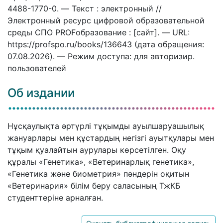
4488-1770-0. — Текст : электронный //
Электронный ресурс цифровой образовательной
среды СПО PROFобразование : [сайт]. — URL:
https://profspo.ru/books/136643 (дата обращения:
07.08.2026). — Режим доступа: для авторизир.
пользователей
Об издании
Нұсқаулықта әртүрлі тұқымды ауылшаруашылық
жануарлары мен құстардың негізгі ауытқулары мен
тұқым қуалайтын аурулары көрсетілген. Оқу
құралы «Генетика», «Ветеринарлық генетика»,
«Генетика және биометрия» пәндерін оқитын
«Ветеринария» білім беру саласының ТжКБ
студенттеріне арналған.