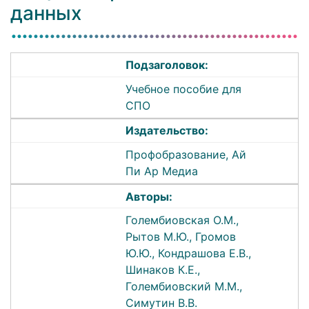
данных
Подзаголовок:
Учебное пособие для
СПО
Издательство:
Профобразование, Ай
Пи Ар Медиа
Авторы:
Голембиовская О.М.,
Рытов М.Ю., Громов
Ю.Ю., Кондрашова Е.В.,
Шинаков К.Е.,
Голембиовский М.М.,
Симутин В.В.