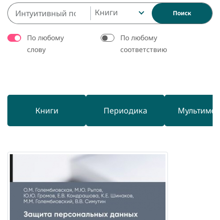
Книги
Поиск
По любому
По любому
слову
соответствию
Книги
Периодика
Мультиме