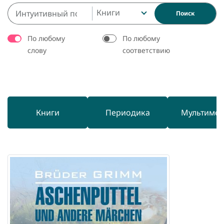
Книги
Поиск
По любому
По любому
слову
соответствию
Книги
Периодика
Мультиме