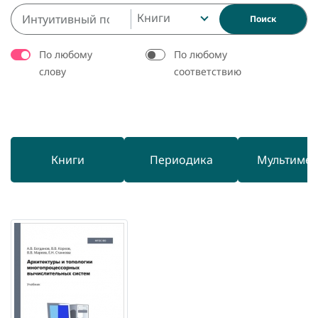
Книги
Поиск
По любому
По любому
слову
соответствию
Книги
Периодика
Мультиме