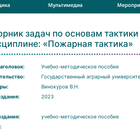
дика
Мультимедиа
Меропри
орник задач по основам тактики
сциплине: «Пожарная тактика»
аголовок:
Учебно-методическое пособие
тельство:
Государственный аграрный университе
ры:
Винокуров В.Н.
издания:
2023
:
издания:
учебно-методическое пособие
: