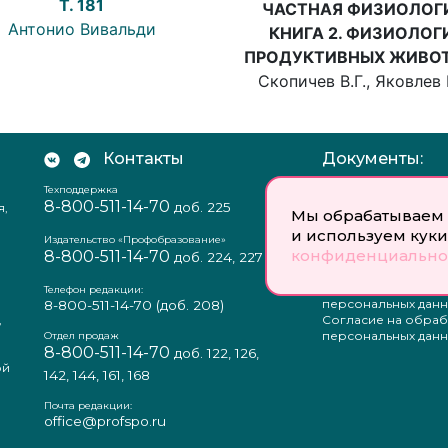
T. 181
ЧАСТНАЯ ФИЗИОЛОГ
Антонио Вивальди
КНИГА 2. ФИЗИОЛОГ
ПРОДУКТИВНЫХ ЖИВО
Скопичев В.Г., Яковлев 
Контакты
Документы:
Техподдержка
Отзыв согласия на
8-800-511-14-70
доб. 225
я,
персональных данн
Мы обрабатываем 
Пользовательское
и используем куки
соглашение
Издательство «Профобразование»
конфиденциально
8-800-511-14-70
Политика
доб. 224, 227
конфиденциальнос
Положение о защи
Телефон редакции:
персональных данн
8-800-511-14-70
(доб. 208)
,
Согласие на обраб
а
персональных данн
Отдел продаж
8-800-511-14-70
доб. 122, 126,
ой
142, 144, 161, 168
Почта редакции:
office@profspo.ru