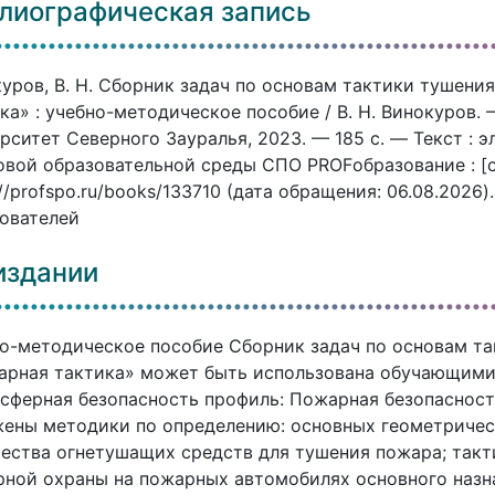
лиографическая запись
уров, В. Н. Сборник задач по основам тактики тушени
ка» : учебно-методическое пособие / В. Н. Винокуров.
рситет Северного Зауралья, 2023. — 185 c. — Текст : 
вой образовательной среды СПО PROFобразование : [с
://profspo.ru/books/133710 (дата обращения: 06.08.2026
ователей
издании
о-методическое пособие Сборник задач по основам т
рная тактика» может быть использована обучающимис
сферная безопасность профиль: Пожарная безопасност
ены методики по определению: основных геометричес
ества огнетушащих средств для тушения пожара; так
ной охраны на пожарных автомобилях основного назн