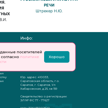
ИЯ.
РЕЧИ
ИЯ
Штрекер Н.Ю.
ТНЫХ
В.И.
Инфо:
 обработку
Учредитель: Общество с
ых
ограниченной
данные посетителей
ответственностью
 согласно
политике
Хорошо
«Профобразование»
сти
ти
Главный редактор: Богатырева
те
Е. А.
ых
отку
Юр. адрес: 410033,
ых
Саратовская область, г.о.
Саратов, г. Саратов, Ул
Хабаровская, д.25, кв 159
Свидетельство о регистрации:
ЭЛ № ФС 77 - 77627
1126455002520