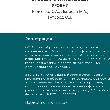
УРОВНИ
Радченко О.А., Лытаева М.А.,
Гутброд О.В.
Регистрация
ООО «Профобразование» - аккредитованная IT
компания, о чем Министерством цифрового развити
связи и массовых коммуникаций РФ на основании
решения № АО-20220316-3829208820-3 от 17.03.2022
года внесена запись в реестр аккредитованных
организаций под номером 22088
ЭБС СПО включен в Единый реестр российского
программного обеспечения https://reestr.digital.gov.ru
запись в реестре № 11782 от 18.10.2021 г. произведен
на основании приказа Министерства цифрового
развития, связи и массовых коммуникаций Российск
Федерации № 1078 от 18.10.2021 г.
Варианты подписок