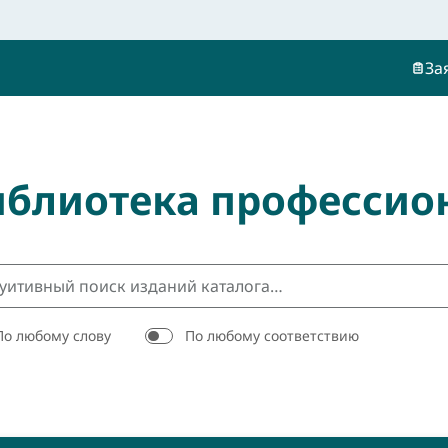
За
иблиотека профессио
По любому слову
По любому соответствию