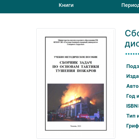
Книги
Перио
Сб
ди
Подз
Изда
Авто
Год 
ISBN
Тип 
Гриф