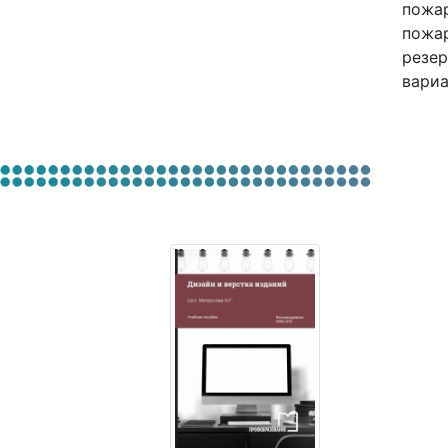
пожар
пожар
резер
вариа