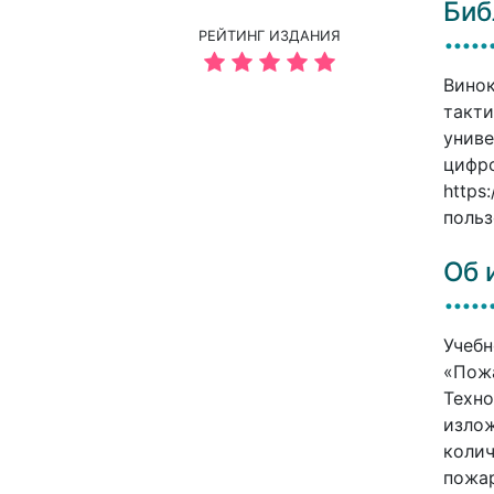
Биб
РЕЙТИНГ ИЗДАНИЯ
Винок
такти
униве
цифро
https
польз
Об 
Учебн
«Пожа
Техно
излож
колич
пожар