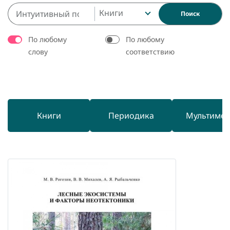
Книги
Поиск
По любому
По любому
слову
соответствию
Книги
Периодика
Мультиме