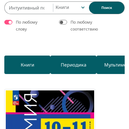
Книги
Поиск
По любому
По любому
слову
соответствию
Книги
Периодика
Мультиме