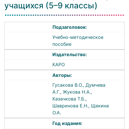
учащихся (5–9 классы)
Подзаголовок:
Учебно-методическое
пособие
Издательство:
КАРО
Авторы:
Гусакова В.О., Думчева
А.Г., Жукова Н.А.,
Казачкова Т.Б.,
Шавринова Е.Н., Щекина
О.А.
Год издания: