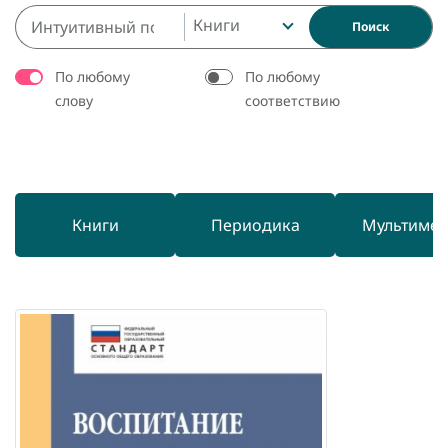
Книги
Поиск
По любому
По любому
слову
соответствию
Книги
Периодика
Мультиме