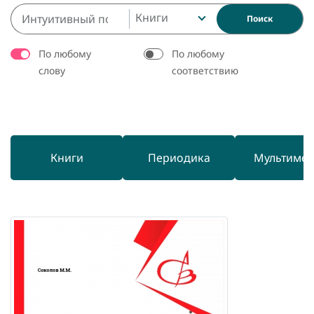
Книги
Поиск
По любому
По любому
слову
соответствию
Книги
Периодика
Мультиме