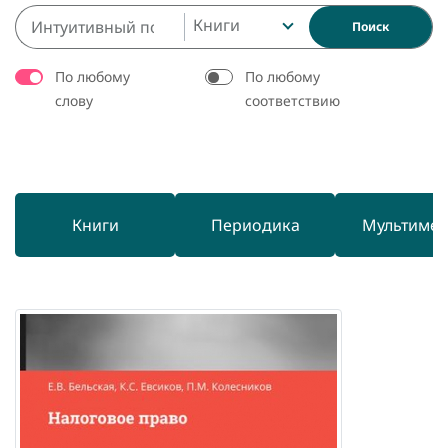
Книги
Поиск
По любому
По любому
слову
соответствию
Книги
Периодика
Мультиме