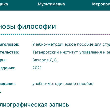
дика
Мультимедиа
Меропри
новы философии
аголовок:
Учебно-методическое пособие для ст
тельство:
Таганрогский институт управления и 
ры:
Захаров Д.С.
издания:
2021
:
издания:
учебно-методическое пособие
:
лиографическая запись