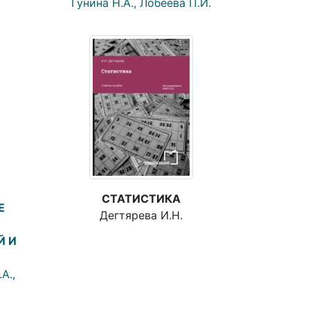
Гунина Н.А., Лобеева П.И.
СТАТИСТИКА
Е
Дегтярева И.Н.
Й И
А.,