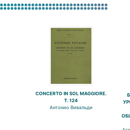
CONCERTO IN SOL MAGGIORE.
T. 124
УР
Антонио Вивальди
ОБ
Ага