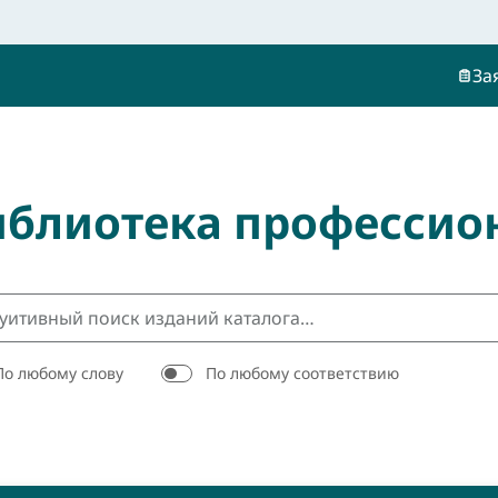
За
иблиотека профессио
По любому слову
По любому соответствию