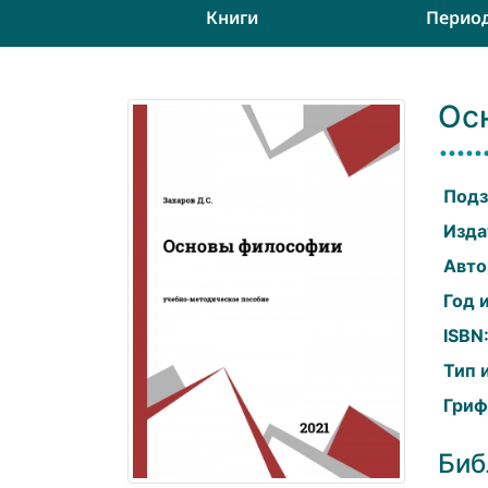
Книги
Перио
Ос
Подз
Изда
Авто
Год 
ISBN
Тип 
Гриф
Биб