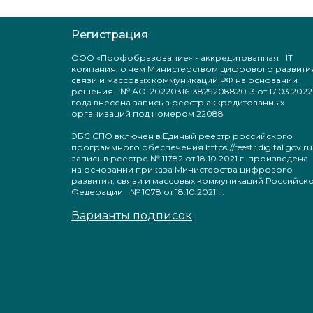
Регистрация
ООО «Профобразование» - аккредитованная IT
компания, о чем Министерством цифрового развити
связи и массовых коммуникаций РФ на основании
решения № АО-20220316-3829208820-3 от 17.03.2022
года внесена запись в реестр аккредитованных
организаций под номером 22088
ЭБС СПО включен в Единый реестр российского
программного обеспечения https://reestr.digital.gov.ru
запись в реестре № 11782 от 18.10.2021 г. произведен
на основании приказа Министерства цифрового
развития, связи и массовых коммуникаций Российск
Федерации № 1078 от 18.10.2021 г.
Варианты подписок