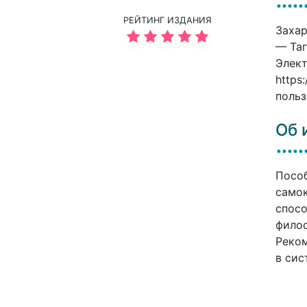
РЕЙТИНГ ИЗДАНИЯ
Захар
— Таг
Элект
https
польз
Об 
Пособ
самок
спосо
филос
Реком
в сис