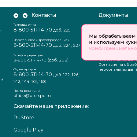
Контакты
Документы:
Техподдержка
Отзыв согласия на
8-800-511-14-70
доб. 225
я,
персональных данн
Пользовательское
Мы обрабатываем 
соглашение
Издательство «Профобразование»
и используем куки
8-800-511-14-70
Политика
доб. 224, 227
конфиденциально
конфиденциальнос
Положение о защи
Телефон редакции:
персональных данн
8-800-511-14-70
(доб. 208)
,
Согласие на обраб
а
персональных данн
Отдел продаж
8-800-511-14-70
доб. 122, 126,
ой
142, 144, 161, 168
Почта редакции:
office@profspo.ru
Скачайте наше приложение:
RuStore
Google Play