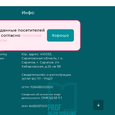
Инфо:
 обработку
Учредитель: Общество с
ых
ограниченной
ответственностью
данные посетителей
«Профобразование»
 согласно
политике
Хорошо
сти
ти
Главный редактор: Богатырева
те
Е. А.
ых
отку
Юр. адрес: 410033,
ых
Саратовская область, г.о.
Саратов, г. Саратов, Ул
Хабаровская, д.25, кв 159
Свидетельство о регистрации:
ЭЛ № ФС 77 - 77627
1126455002520
ОГРН:
Сведения об основном виде
ОКВЭД 63.11.1
деятельности:
↓
6455057001
ИНН: