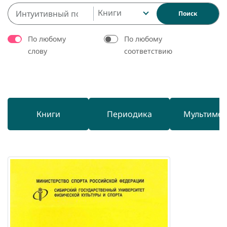
Книги
Поиск
По любому
По любому
слову
соответствию
Книги
Периодика
Мультиме