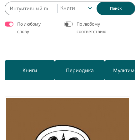
Книги
Поиск
По любому
По любому
слову
соответствию
Книги
Периодика
Мультиме