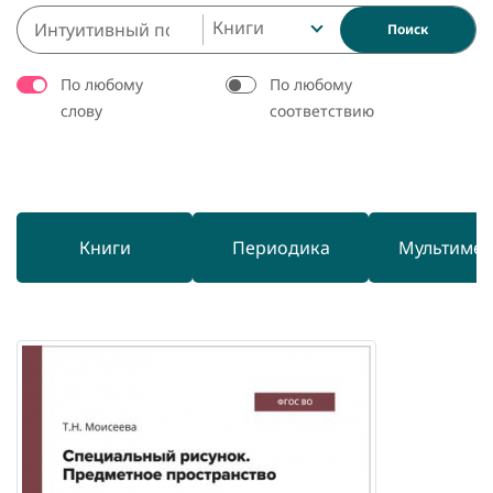
Книги
Поиск
По любому
По любому
слову
соответствию
Книги
Периодика
Мультиме