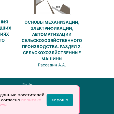
НИЯ
ОСНОВЫ МЕХАНИЗАЦИИ,
ДШИХ
ЭЛЕКТРИФИКАЦИИ,
ВИЯХ
АВТОМАТИЗАЦИИ
ГО
СЕЛЬСКОХОЗЯЙСТВЕННОГО
ПРОИЗВОДСТВА. РАЗДЕЛ 2.
СЕЛЬСКОХОЗЯЙСТВЕННЫЕ
МАШИНЫ
Рассадин А.А.
Инфо:
 обработку
Учредитель: Общество с
данные посетителей
ых
ограниченной
 согласно
политике
Хорошо
ответственностью
сти
«Профобразование»
ти
Главный редактор: Богатырева