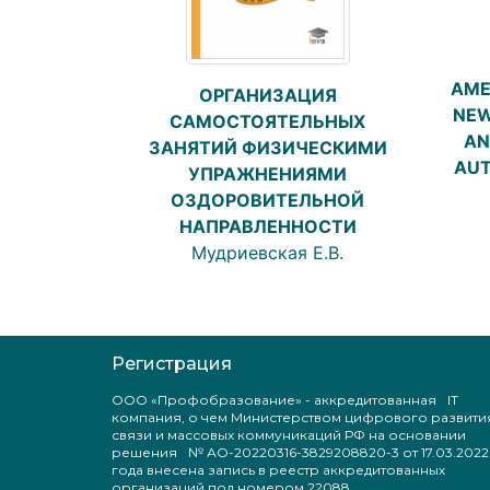
AME
ОРГАНИЗАЦИЯ
NEW
САМОСТОЯТЕЛЬНЫХ
AN
ЗАНЯТИЙ ФИЗИЧЕСКИМИ
AUT
УПРАЖНЕНИЯМИ
ОЗДОРОВИТЕЛЬНОЙ
НАПРАВЛЕННОСТИ
Мудриевская Е.В.
Регистрация
ООО «Профобразование» - аккредитованная IT
компания, о чем Министерством цифрового развити
связи и массовых коммуникаций РФ на основании
решения № АО-20220316-3829208820-3 от 17.03.2022
года внесена запись в реестр аккредитованных
организаций под номером 22088