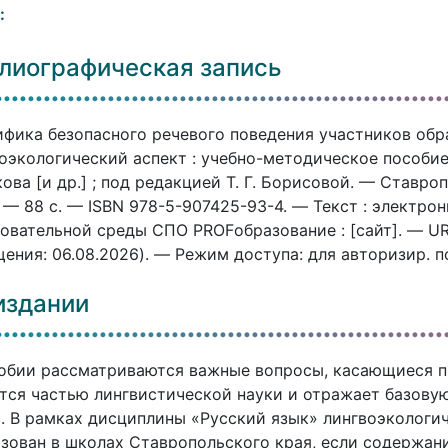
:
лиографическая запись
фика безопасного речевого поведения участников обр
оэкологический аспект : учебно-методическое пособие / 
ова [и др.] ; под редакцией Т. Г. Борисовой. — Ставроп
 — 88 c. — ISBN 978-5-907425-93-4. — Текст : электр
овательной среды СПО PROFобразование : [сайт]. — URL:
ения: 06.08.2026). — Режим доступа: для авторизир. 
издании
обии рассматриваются важные вопросы, касающиеся п
тся частью лингвистической науки и отражает базовую
. В рамках дисциплины «Русский язык» лингвоэкологи
зован в школах Ставропольского края, если содержан