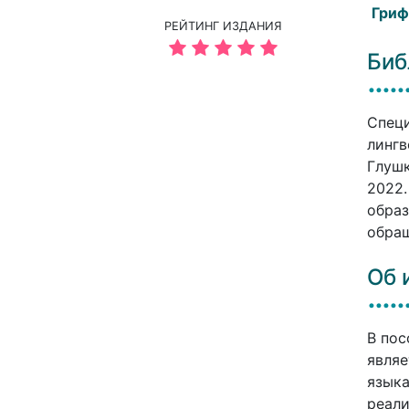
Гриф
РЕЙТИНГ ИЗДАНИЯ
Биб
Специ
лингв
Глушк
2022.
образ
обращ
Об 
В пос
являе
языка
реали