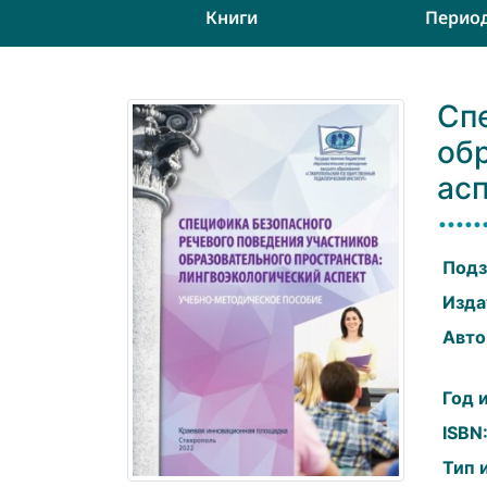
Книги
Перио
Сп
об
ас
Подз
Изда
Авто
Год 
ISBN
Тип 