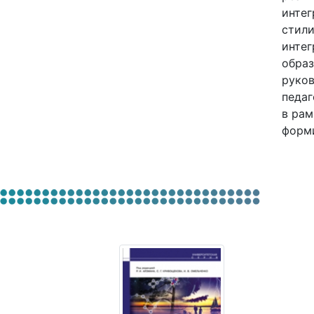
интег
стили
интег
образ
руков
педаг
в рам
форм