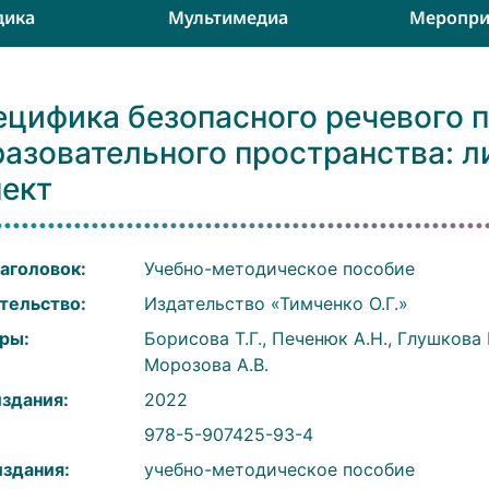
дика
Мультимедиа
Меропри
ецифика безопасного речевого 
разовательного пространства: 
пект
аголовок:
Учебно-методическое пособие
тельство:
Издательство «Тимченко О.Г.»
ры:
Борисова Т.Г., Печенюк А.Н., Глушкова Н.
Морозова А.В.
издания:
2022
:
978-5-907425-93-4
издания:
учебно-методическое пособие