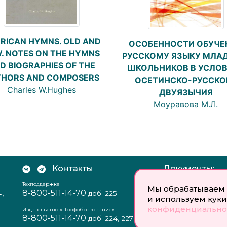
RICAN HYMNS. OLD AND
ОСОБЕННОСТИ ОБУЧЕ
. NOTES ON THE HYMNS
РУССКОМУ ЯЗЫКУ МЛА
D BIOGRAPHIES OF THE
ШКОЛЬНИКОВ В УСЛО
HORS AND COMPOSERS
ОСЕТИНСКО-РУССКО
Charles W.Hughes
ДВУЯЗЫЧИЯ
Моуравова М.Л.
Контакты
Документы:
Техподдержка
Отзыв согласия на
Мы обрабатываем 
8-800-511-14-70
доб. 225
я,
персональных данн
и используем куки
Пользовательское
конфиденциально
соглашение
Издательство «Профобразование»
8-800-511-14-70
Политика
доб. 224, 227
конфиденциальнос