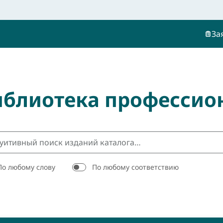
За
иблиотека профессио
По любому слову
По любому соответствию