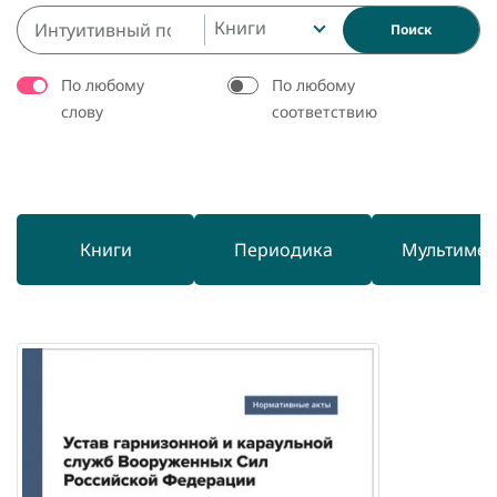
Книги
Поиск
По любому
По любому
слову
соответствию
Книги
Периодика
Мультиме