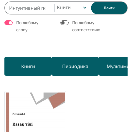
Книги
Поиск
По любому
По любому
слову
соответствию
Книги
Периодика
Мультиме