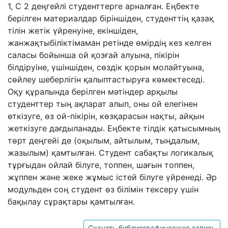
1, С 2 деңгейлі студенттерге арналған. Еңбекте
берілген материалдар біріншіден, студенттің қазақ
тілін жетік үйренуіне, екіншіден,
жанжақтыбіліктімаман ретінде өмірдің кез келген
саласы бойынша ой қозғай алуына, пікірін
білдіруіне, үшіншіден, сөздік қорын молайтуына,
сөйлеу шеберлігін қалыптастыруға көмектеседі.
Оқу құралында берілген мәтіндер арқылы
студенттер тың ақпарат алып, оны ой елегінен
өткізуге, өз ой-пікірін, көзқарасын нақты, айқын
жеткізуге дағдыланады. Еңбекте тілдік қатысымның
төрт деңгейі де (оқылым, айтылым, тыңдалым,
жазылым) қамтылған. Студент сабақты логикалық
тұрғыдан ойлай білуге, топпен, шағын топпен,
жұппен және жеке жұмыс істей білуге үйренеді. Әр
модульден соң студент өз білімін тексеру үшін
бақылау сұрақтары қамтылған.
Скачать библиографическую запись