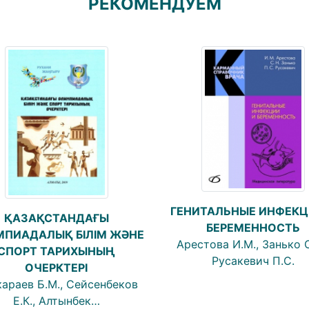
РЕКОМЕНДУЕМ
ГЕНИТАЛЬНЫЕ ИНФЕКЦ
ҚАЗАҚСТАНДАҒЫ
БЕРЕМЕННОСТЬ
ПИАДАЛЫҚ БІЛІМ ЖӘНЕ
Арестова И.М., Занько С
СПОРТ ТАРИХЫНЫҢ
Русакевич П.С.
ОЧЕРКТЕРІ
араев Б.М., Сейсенбеков
Е.К., Алтынбек…