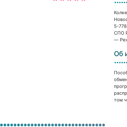
Колке
Новос
5-778
СПО P
— Реж
Об 
Пособ
обмен
прогр
распр
том ч