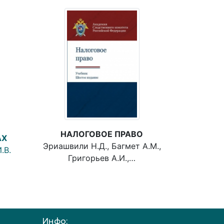
НАЛОГОВОЕ ПРАВО
АХ
Эриашвили Н.Д., Багмет А.М.,
.В.
Григорьев А.И.,…
Инфо: