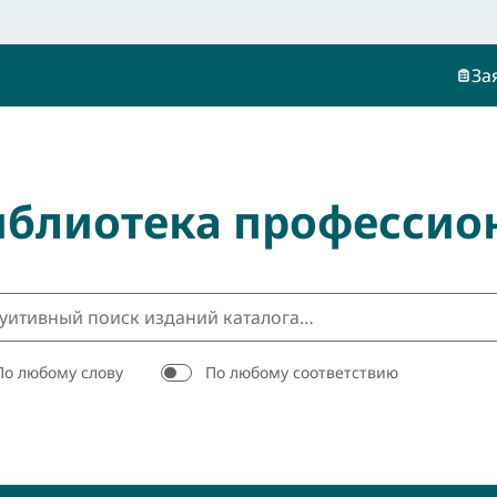
За
иблиотека профессио
По любому слову
По любому соответствию