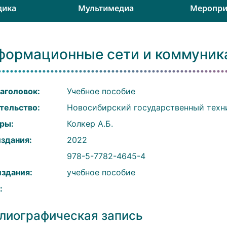
дика
Мультимедиа
Меропри
формационные сети и коммуник
аголовок:
Учебное пособие
тельство:
Новосибирский государственный техн
ры:
Колкер А.Б.
издания:
2022
:
978-5-7782-4645-4
издания:
учебное пособие
:
лиографическая запись