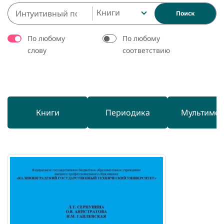
Книги
Поиск
По любому
По любому
слову
соответствию
Книги
Периодика
Мультиме