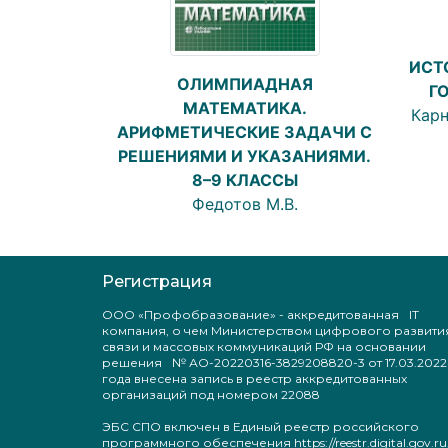
ИСТ
ОЛИМПИАДНАЯ
Г
МАТЕМАТИКА.
Карн
АРИФМЕТИЧЕСКИЕ ЗАДАЧИ С
РЕШЕНИЯМИ И УКАЗАНИЯМИ.
8–9 КЛАССЫ
Федотов М.В.
Регистрация
ООО «Профобразование» - аккредитованная IT
компания, о чем Министерством цифрового развити
связи и массовых коммуникаций РФ на основании
решения № АО-20220316-3829208820-3 от 17.03.2022
года внесена запись в реестр аккредитованных
организаций под номером 22088
ЭБС СПО включен в Единый реестр российского
программного обеспечения https://reestr.digital.gov.ru