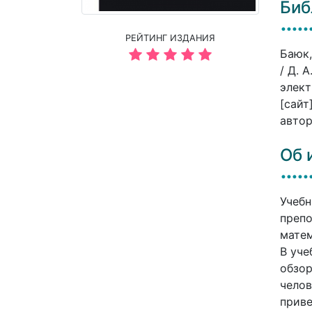
Биб
РЕЙТИНГ ИЗДАНИЯ
Баюк,
/ Д. 
элект
[сайт
автор
Об 
Учебн
препо
матем
В уче
обзор
челов
приве