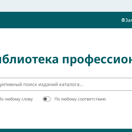
За
иблиотека профессио
По любому слову
По любому соответствию