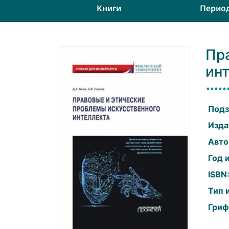
Книги
Перио
Пр
ин
Подз
Изда
Авто
Год 
ISBN
Тип 
Гриф