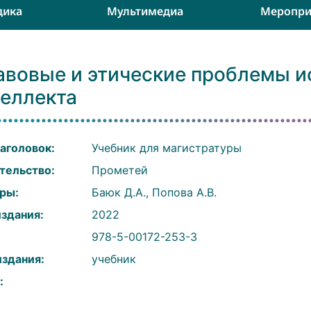
дика
Мультимедиа
Меропри
авовые и этические проблемы и
теллекта
аголовок:
Учебник для магистратуры
тельство:
Прометей
ры:
Баюк Д.А., Попова А.В.
издания:
2022
:
978-5-00172-253-3
издания:
учебник
: