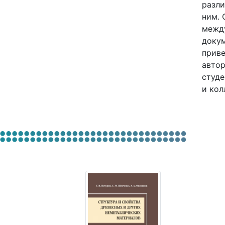
разли
ним. 
между
докум
приве
автор
студе
и кол