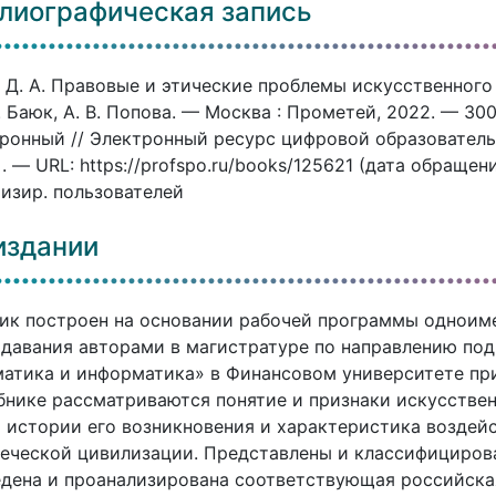
лиографическая запись
 Д. А. Правовые и этические проблемы искусственного
А. Баюк, А. В. Попова. — Москва : Прометей, 2022. — 30
ронный // Электронный ресурс цифровой образовател
]. — URL: https://profspo.ru/books/125621 (дата обращен
изир. пользователей
издании
ик построен на основании рабочей программы одноим
давания авторами в магистратуре по направлению под
атика и информатика» в Финансовом университете пр
бнике рассматриваются понятие и признаки искусственн
 истории его возникновения и характеристика воздей
еческой цивилизации. Представлены и классифицирова
дена и проанализирована соответствующая российская