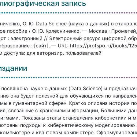
лиографическая запись
ниченко, О. Ю. Data Science (наука о данных) в стано
ое пособие / О. Ю. Колесниченко. — Москва : Прометей,
ст : электронный // Электронный ресурс цифровой об
бразование : [сайт]. — URL: https://profspo.ru/books/1
 доступа: для авторизир. пользователей
издании
 посвящена науке о данных (Data Science) и предназна
нно она будет полезной для обучающихся по направле
мы в гуманитарной сфере». Кратко описана история по
ия, связанные с хранением информации, Большими да
игмами. Показаны этапы становления кибернетики и м
отрены подходы к кибернетическому моделированию в
компьютере и квантовом компьютере. Сформулировано