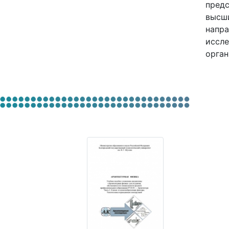
предс
высши
напра
иссле
орган