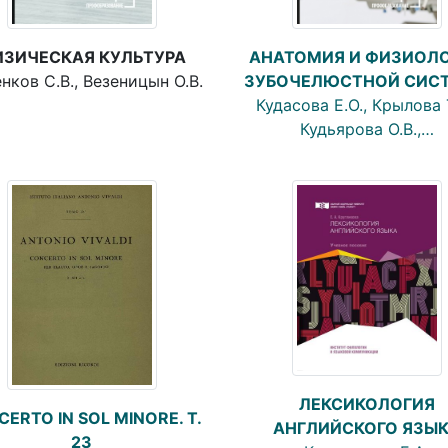
ЗИЧЕСКАЯ КУЛЬТУРА
АНАТОМИЯ И ФИЗИОЛ
нков С.В., Везеницын О.В.
ЗУБОЧЕЛЮСТНОЙ СИС
Кудасова Е.О., Крылова Т
Кудьярова О.В.,…
ЛЕКСИКОЛОГИЯ
ERTO IN SOL MINORE. Т.
АНГЛИЙСКОГО ЯЗЫ
23