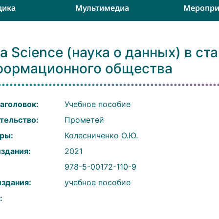
дика
Мультимедиа
Меропри
a Science (наука о данных) в ст
формационного общества
аголовок:
Учебное пособие
тельство:
Прометей
ры:
Колесниченко О.Ю.
издания:
2021
:
978-5-00172-110-9
издания:
учебное пособие
: