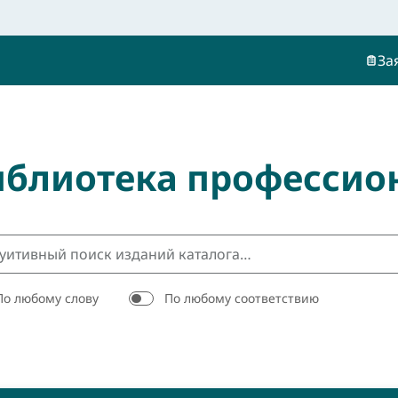
За
иблиотека профессио
По любому слову
По любому соответствию