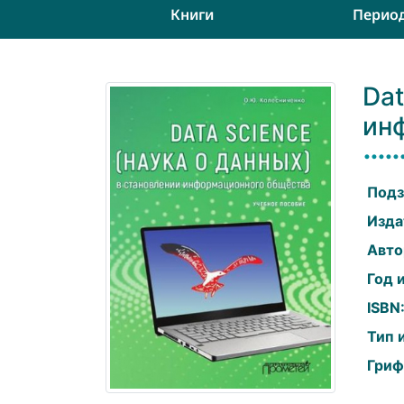
Книги
Перио
Dat
ин
Подз
Изда
Авто
Год 
ISBN
Тип 
Гриф