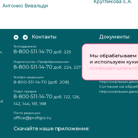
Кругликова Е.А.
Антонио Вивальди
Контакты
Документы:
Техподдержка
Отзыв согласия на
8-800-511-14-70
доб. 225
я,
персональных данн
Мы обрабатываем 
Пользовательское
и используем куки
соглашение
Издательство «Профобразование»
8-800-511-14-70
Политика
доб. 224, 227
конфиденциально
конфиденциальнос
Положение о защи
Телефон редакции:
персональных данн
8-800-511-14-70
(доб. 208)
,
Согласие на обраб
а
персональных данн
Отдел продаж
8-800-511-14-70
доб. 122, 126,
ой
142, 144, 161, 168
Почта редакции:
office@profspo.ru
Скачайте наше приложение: