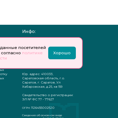
Инфо:
 обработку
Учредитель: Общество с
ых
ограниченной
данные посетителей
ответственностью
 согласно
политике
Хорошо
«Профобразование»
сти
ти
Главный редактор: Богатырева
те
Е. А.
ых
отку
Юр. адрес: 410033,
ых
Саратовская область, г.о.
Саратов, г. Саратов, Ул
Хабаровская, д.25, кв 159
Свидетельство о регистрации:
ЭЛ № ФС 77 - 77627
1126455002520
ОГРН:
Сведения об основном виде