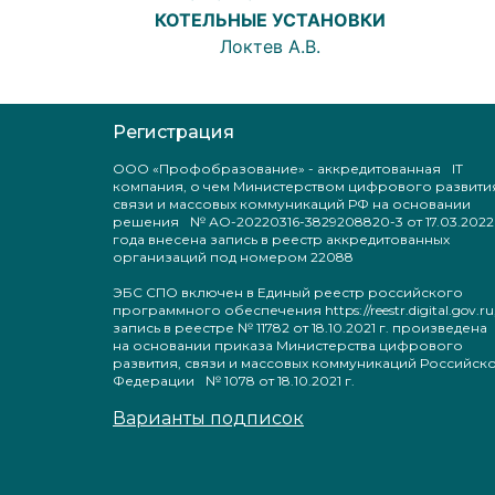
КОТЕЛЬНЫЕ УСТАНОВКИ
Локтев А.В.
Регистрация
ООО «Профобразование» - аккредитованная IT
компания, о чем Министерством цифрового развити
связи и массовых коммуникаций РФ на основании
решения № АО-20220316-3829208820-3 от 17.03.2022
года внесена запись в реестр аккредитованных
организаций под номером 22088
ЭБС СПО включен в Единый реестр российского
программного обеспечения https://reestr.digital.gov.ru
запись в реестре № 11782 от 18.10.2021 г. произведен
на основании приказа Министерства цифрового
развития, связи и массовых коммуникаций Российск
Федерации № 1078 от 18.10.2021 г.
Варианты подписок