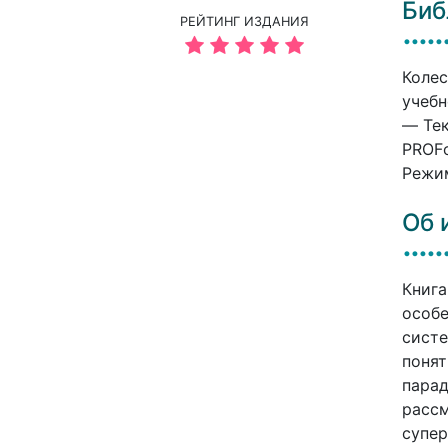
Биб
РЕЙТИНГ ИЗДАНИЯ
Колес
учебн
— Тек
PROFо
Режим
Об 
Книга
особе
систе
понят
парад
рассм
супер