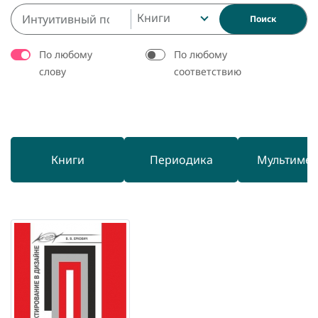
Книги
Поиск
По любому
По любому
слову
соответствию
Книги
Периодика
Мультиме