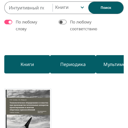
Книги
Поиск
По любому
По любому
слову
соответствию
Книги
Периодика
Мультиме